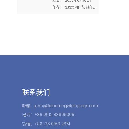
发表：  2026年6月18日|  
和优质工艺的时
能力和认证比任何销售宣传
作者：  SJS集团团队 端午
刻
都能告诉你更多。它们揭示
节或端午节是中国四大传统
了工厂是否能处理你的数
节日之一 .今年，它落在  
量、保持一致性和符合国际
2026年6月19日  -由于
合规标准。 在SJS集团，我
2025年农历的额外闰月，比
们相信透明度。以下是对我
去年晚了近三周 . 但是无论
们的能力和认证的清晰了解
它什么时候到来，节日的精
——以及为什么它们对买家
神都是一样的：一个尊重传
很重要  抹布 和 工业破布 . 
统、与家人一起庆祝、反思
产能：每月3500吨 我们的 
将我们联系在一起的价值观
5.3万㎡厂房  在太仓，我们
的时刻。 在SJS集团，我们
拥有150多台设备和300多名
看到端午节和我们每天的工
员工的专...
作方式非常相似。无论是龙
联系我们
舟船员的团队合作，包一个
完美粽子的耐心，还是我们
邮箱：jenny@daorongwipingrags.com
对每一批 棉布  -同样的原则
电话：+86 0512 88896005
适用：  精确、协作和对工艺
微信：+86 136 0160 2651
的尊重 . 节日的...