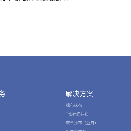
务
解决方案
棉布抹布
T恤针织抹布
床单抹布（亚麻）