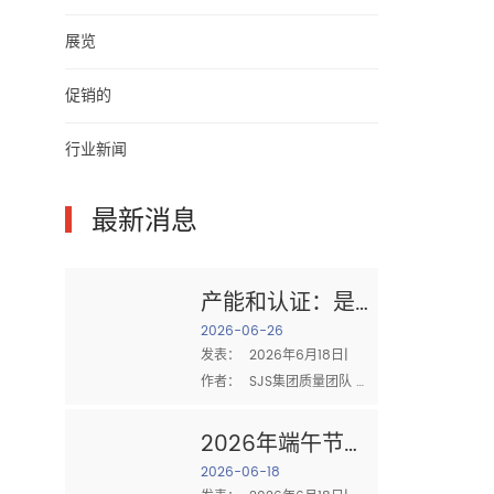
展览
促销的
行业新闻
▎
最新消息
产能和认证：是
什么造就了值得
2026-06-26
发表：  2026年6月18日|  
信赖的棉布供应
作者：  SJS集团质量团队 
商
采购时  棉布 对于工业清
洁，有两个问题最重要：  你
2026年端午节：
能送足够的吗？ 和 你能证明
家庭、团队合作
2026-06-18
你的质量吗？ 供应商的生产