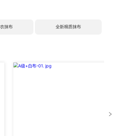
风衣抹布
全新棉质抹布