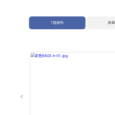
T恤抹布
床单