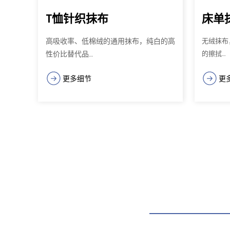
T恤针织抹布
床单
高吸收率、低棉绒的通用抹布，纯白的高
无绒抹布
性价比替代品…
的擦拭…
更多细节
更