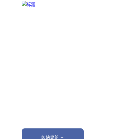
首页
您的业务
1998年创
棉质擦拭布
占地面积超53,000平方米，月产能达3,50
阅读更多 →