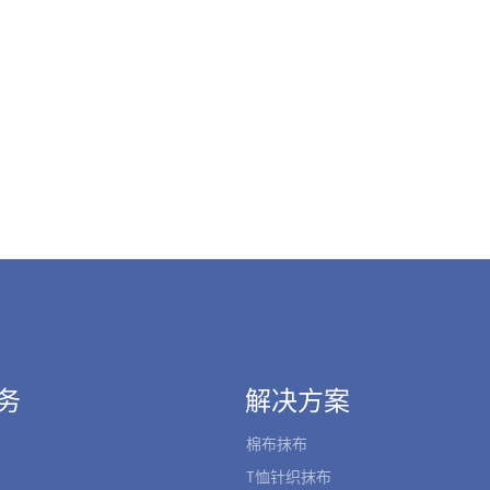
务
解决方案
棉布抹布
T恤针织抹布