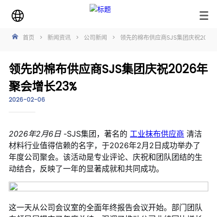
首页
>
新闻资讯
>
公司新闻
>
领先的棉布供应商SJS集团庆祝2026
领先的棉布供应商SJS集团庆祝2026年
聚会增长23%
2026-02-06