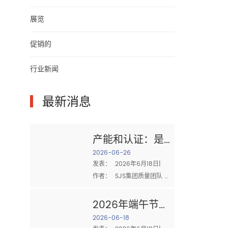
展览
促销的
行业新闻
▎
最新消息
产能和认证：是
什么造就了值得
2026-06-26
发表：  2026年6月18日|  
信赖的棉布供应
作者：  SJS集团质量团队 
商
采购时  棉布 对于工业清
洁，有两个问题最重要：  你
2026年端午节：
能送足够的吗？ 和 你能证明
家庭、团队合作
2026-06-18
你的质量吗？ 供应商的生产