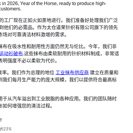
物
长23%