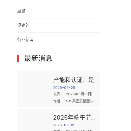
展览
促销的
行业新闻
▎
最新消息
产能和认证：是
什么造就了值得
2026-06-26
发表：  2026年6月18日|  
信赖的棉布供应
作者：  SJS集团质量团队 
商
采购时  棉布 对于工业清
洁，有两个问题最重要：  你
2026年端午节：
能送足够的吗？ 和 你能证明
家庭、团队合作
2026-06-18
你的质量吗？ 供应商的生产