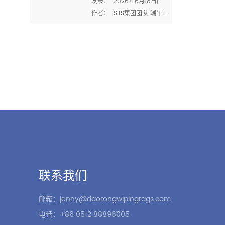
发表：  2026年6月18日|  
和优质工艺的时
能力和认证比任何销售宣传
作者：  SJS集团团队 端午
刻
都能告诉你更多。它们揭示
节或端午节是中国四大传统
了工厂是否能处理你的数
节日之一 .今年，它落在  
量、保持一致性和符合国际
2026年6月19日  -由于
合规标准。 在SJS集团，我
2025年农历的额外闰月，比
们相信透明度。以下是对我
去年晚了近三周 . 但是无论
们的能力和认证的清晰了解
它什么时候到来，节日的精
——以及为什么它们对买家
神都是一样的：一个尊重传
很重要  抹布 和 工业破布 . 
统、与家人一起庆祝、反思
产能：每月3500吨 我们的 
将我们联系在一起的价值观
5.3万㎡厂房  在太仓，我们
的时刻。 在SJS集团，我们
拥有150多台设备和300多名
看到端午节和我们每天的工
员工的专...
作方式非常相似。无论是龙
舟船员的团队合作，包一个
联系我们
完美粽子的耐心，还是我们
对每一批 棉布  -同样的原则
邮箱：jenny@daorongwipingrags.com
适用：  精确、协作和对工艺
电话：+86 0512 88896005
的尊重 . 节日的...