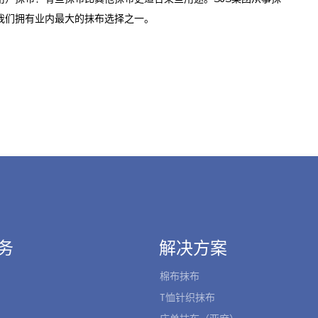
务
解决方案
棉布抹布
T恤针织抹布