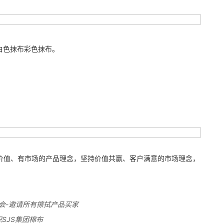
览会-邀请所有擦拭产品买家
识SJS集团棉布