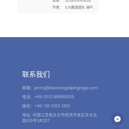
发表：  2026年6月18日|  
和优质工艺的时
能力和认证比任何销售宣传
作者：  SJS集团团队 端午
刻
都能告诉你更多。它们揭示
节或端午节是中国四大传统
了工厂是否能处理你的数
节日之一 .今年，它落在  
量、保持一致性和符合国际
2026年6月19日  -由于
合规标准。 在SJS集团，我
2025年农历的额外闰月，比
们相信透明度。以下是对我
去年晚了近三周 . 但是无论
们的能力和认证的清晰了解
它什么时候到来，节日的精
——以及为什么它们对买家
神都是一样的：一个尊重传
很重要  抹布 和 工业破布 . 
统、与家人一起庆祝、反思
产能：每月3500吨 我们的 
将我们联系在一起的价值观
联系我们
5.3万㎡厂房  在太仓，我们
的时刻。 在SJS集团，我们
拥有150多台设备和300多名
看到端午节和我们每天的工
邮箱：jenny@daorongwipingrags.com
员工的专...
作方式非常相似。无论是龙
电话：+86 0512 88896005
舟船员的团队合作，包一个
完美粽子的耐心，还是我们
微信：+86 136 0160 2651
对每一批 棉布  -同样的原则
地址: 中国江苏省太仓市经济开发区东仓北
适用：  精确、协作和对工艺
路109号3#207
的尊重 . 节日的...