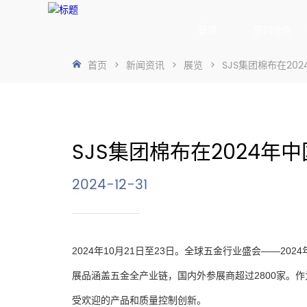
首页
您的业务
首页
>
新闻资讯
>
展览
>
SJS集团棉布在20
SJS集团棉布在2024年
2024-12-31