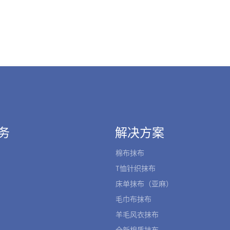
务
解决方案
棉布抹布
T恤针织抹布
床单抹布（亚麻）
毛巾布抹布
羊毛风衣抹布