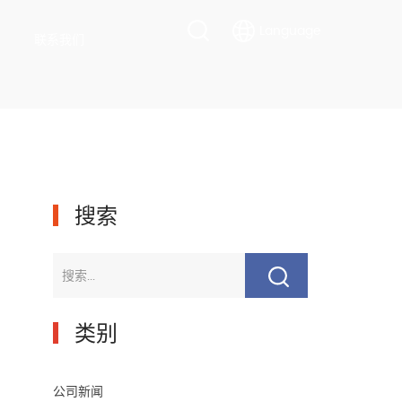
Language
联系我们
▎
搜索
▎
类别
公司新闻