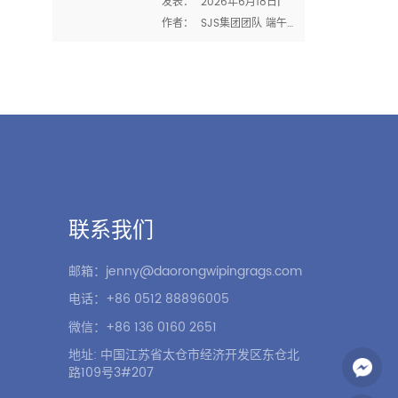
发表：  2026年6月18日|  
和优质工艺的时
能力和认证比任何销售宣传
作者：  SJS集团团队 端午
刻
都能告诉你更多。它们揭示
节或端午节是中国四大传统
了工厂是否能处理你的数
节日之一 .今年，它落在  
量、保持一致性和符合国际
2026年6月19日  -由于
合规标准。 在SJS集团，我
2025年农历的额外闰月，比
们相信透明度。以下是对我
去年晚了近三周 . 但是无论
们的能力和认证的清晰了解
它什么时候到来，节日的精
——以及为什么它们对买家
神都是一样的：一个尊重传
很重要  抹布 和 工业破布 . 
统、与家人一起庆祝、反思
产能：每月3500吨 我们的 
将我们联系在一起的价值观
联系我们
5.3万㎡厂房  在太仓，我们
的时刻。 在SJS集团，我们
拥有150多台设备和300多名
看到端午节和我们每天的工
邮箱：jenny@daorongwipingrags.com
员工的专...
作方式非常相似。无论是龙
电话：+86 0512 88896005
舟船员的团队合作，包一个
完美粽子的耐心，还是我们
微信：+86 136 0160 2651
对每一批 棉布  -同样的原则
地址: 中国江苏省太仓市经济开发区东仓北
适用：  精确、协作和对工艺
路109号3#207
的尊重 . 节日的...